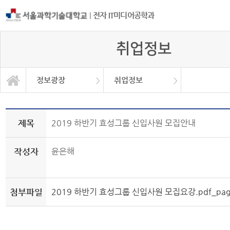
|
전자 IT미디어공학과
취업정보
정보광장
취업정보
일반자료실
학과소개
교과과정
학사정보
정보광장
커뮤니티
취업정보
대학원
제목
2019 하반기 효성그룹 신입사원 모집안내
작성자
윤은해
첨부파일
2019 하반기 효성그룹 신입사원 모집요강.pdf_page